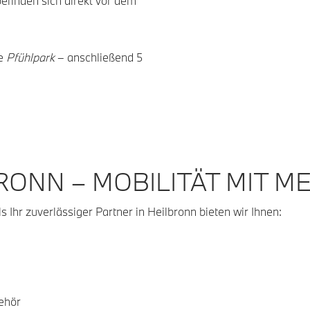
efinden sich direkt vor dem
le
Pfühlpark
– anschließend 5
RONN – MOBILITÄT MIT 
s Ihr zuverlässiger Partner in Heilbronn bieten wir Ihnen:
ehör