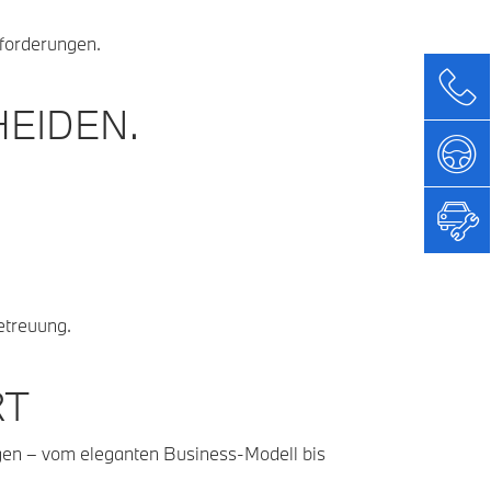
nforderungen.
EIDEN.
etreuung.
RT
gen – vom eleganten Business-Modell bis