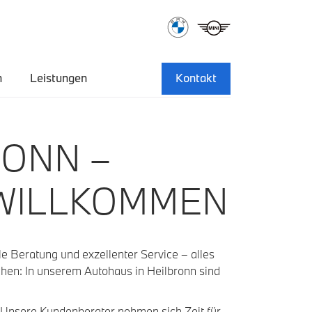
n
Leistungen
Kontakt
RONN –
 WILLKOMMEN
e Beratung und exzellenter Service – alles
en: In unserem Autohaus in Heilbronn sind
e. Unsere Kundenberater nehmen sich Zeit für