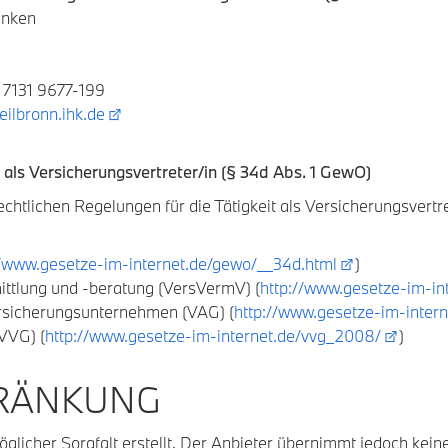
anken
) 7131 9677-199
ilbronn.ihk.de
t als Versicherungsvertreter/in (§ 34d Abs. 1 GewO)
htlichen Regelungen für die Tätigkeit als Versicherungsvertre
//www.gesetze-im-internet.de/gewo/__34d.html
)
ttlung und -beratung (VersVermV) (
http://www.gesetze-im-in
ersicherungsunternehmen (VAG) (
http://www.gesetze-im-inter
VVG) (
http://www.gesetze-im-internet.de/vvg_2008/
)
RÄNKUNG
glicher Sorgfalt erstellt. Der Anbieter übernimmt jedoch keine 