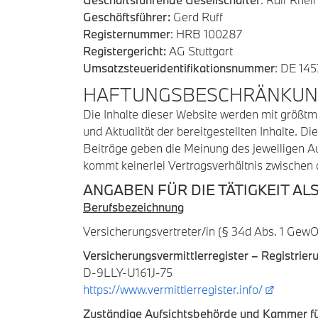
Geschäftsführer:
Gerd Ruff
Registernummer
: HRB 100287
Registergericht:
AG Stuttgart
Umsatzsteueridentifikationsnummer
: DE 14
HAFTUNGSBESCHRÄNKU
Die Inhalte dieser Website werden mit größtmö
und Aktualität der bereitgestellten Inhalte. 
Beiträge geben die Meinung des jeweiligen Au
kommt keinerlei Vertragsverhältnis zwischen
ANGABEN FÜR DIE TÄTIGKEIT AL
Berufsbezeichnung
Versicherungsvertreter/in (§ 34d Abs. 1 GewO
Versicherungsvermittlerregister – Registrie
D-9LLY-U161J-75
https://www.vermittlerregister.info/
Zuständige Aufsichtsbehörde und Kammer für 