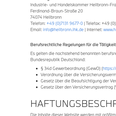
Industrie- und Handelskammer Heilbronn-Fr
Ferdinand-Braun-Straße 20
74074 Heilbronn
Telefon:
+49 (0)7131 9677-0
| Telefax: +49 (0
Email:
info@heilbronn.ihk.de
| Internet:
www.he
Berufsrechtliche Regelungen für die Tätigkei
Es gelten die nachstehend benannten berufsrec
Bundesrepublik Deutschland:
§ 34d Gewerbeordnung (GewO) (
https:
Verordnung über die Versicherungsvermi
Gesetz über die Beaufsichtigung der V
Gesetz über den Versicherungsvertrag (
HAFTUNGSBESCH
Die Inhalte dieser Website werden mit größtmö