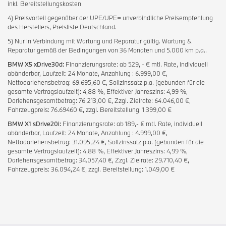
inkl. Bereitstellungskosten
4) Preisvorteil gegenüber der UPE/UPE= unverbindliche Preisempfehlung
des Herstellers, Preisliste Deutschland.
5) Nur in Verbindung mit Wartung und Reparatur gültig. Wartung &
Reparatur gemäß der Bedingungen von 36 Monaten und 5.000 km p.a..
BMW X5 xDrive30d:
Finanzierungsrate: ab 529, - € mtl. Rate, individuell
abänderbar, Laufzeit: 24 Monate, Anzahlung : 6.999,00 €,
Nettodarlehensbetrag: 69.695,60 €, Sollzinssatz p.a. (gebunden für die
gesamte Vertragslaufzeit): 4,88 %, Effektiver Jahreszins: 4,99 %,
Darlehensgesamtbetrag: 76.213,00 €, Zzgl. Zielrate: 64.046,00 €,
Fahrzeugpreis: 76.69460 €, zzgl. Bereitstellung: 1.399,00 €
BMW X1 sDrive20i:
Finanzierungsrate: ab 189,- € mtl. Rate, individuell
abänderbar, Laufzeit: 24 Monate, Anzahlung : 4.999,00 €,
Nettodarlehensbetrag: 31.095,24 €, Sollzinssatz p.a. (gebunden für die
gesamte Vertragslaufzeit): 4,88 %, Effektiver Jahreszins: 4,99 %,
Darlehensgesamtbetrag: 34.057,40 €, Zzgl. Zielrate: 29.710,40 €,
Fahrzeugpreis: 36.094,24 €, zzgl. Bereitstellung: 1.049,00 €