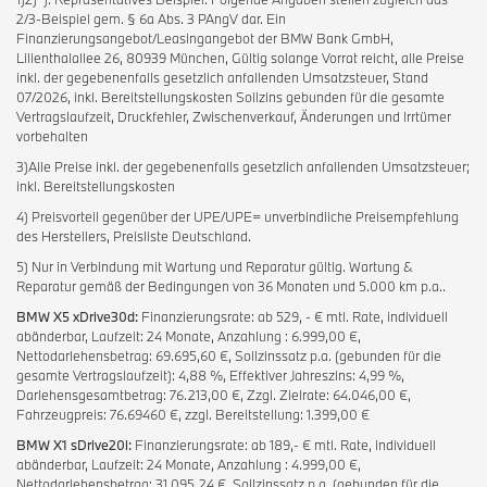
2/3-Beispiel gem. § 6a Abs. 3 PAngV dar. Ein
Finanzierungsangebot/Leasingangebot der BMW Bank GmbH,
Lilienthalallee 26, 80939 München, Gültig solange Vorrat reicht, alle Preise
inkl. der gegebenenfalls gesetzlich anfallenden Umsatzsteuer, Stand
07/2026, inkl. Bereitstellungskosten Sollzins gebunden für die gesamte
Vertragslaufzeit, Druckfehler, Zwischenverkauf, Änderungen und Irrtümer
vorbehalten
3)Alle Preise inkl. der gegebenenfalls gesetzlich anfallenden Umsatzsteuer;
inkl. Bereitstellungskosten
4) Preisvorteil gegenüber der UPE/UPE= unverbindliche Preisempfehlung
des Herstellers, Preisliste Deutschland.
5) Nur in Verbindung mit Wartung und Reparatur gültig. Wartung &
Reparatur gemäß der Bedingungen von 36 Monaten und 5.000 km p.a..
BMW X5 xDrive30d:
Finanzierungsrate: ab 529, - € mtl. Rate, individuell
abänderbar, Laufzeit: 24 Monate, Anzahlung : 6.999,00 €,
Nettodarlehensbetrag: 69.695,60 €, Sollzinssatz p.a. (gebunden für die
gesamte Vertragslaufzeit): 4,88 %, Effektiver Jahreszins: 4,99 %,
Darlehensgesamtbetrag: 76.213,00 €, Zzgl. Zielrate: 64.046,00 €,
Fahrzeugpreis: 76.69460 €, zzgl. Bereitstellung: 1.399,00 €
BMW X1 sDrive20i:
Finanzierungsrate: ab 189,- € mtl. Rate, individuell
abänderbar, Laufzeit: 24 Monate, Anzahlung : 4.999,00 €,
Nettodarlehensbetrag: 31.095,24 €, Sollzinssatz p.a. (gebunden für die