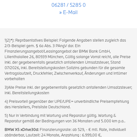
06281 / 5285 0
» E-Mail
1)2)*): Repräsentatives Beispiel: Folgende Angaben stellen zugleich das
2/3-Beispiel gem. § 6a Abs. 3 PAngV dar. Ein
Finanzierungsangebot/Leasingangebot der BMW Bank GmbH,
Lilienthalallee 26, 80939 München, Gültig solange Vorrat reicht, alle Preise
inkl. der gegebenenfalls gesetzlich anfallenden Umsatzsteuer, Stand
07/2026, inkl. Bereitstellungskosten Sollzins gebunden für die gesamte
Vertragslaufzeit, Druckfehler, Zwischenverkauf, Änderungen und Irrtümer
vorbehalten
3)Alle Preise inkl. der gegebenenfalls gesetzlich anfallenden Umsatzsteuer;
inkl. Bereitstellungskosten
4) Preisvorteil gegenüber der UPE/UPE= unverbindliche Preisempfehlung
des Herstellers, Preisliste Deutschland.
5) Nur in Verbindung mit Wartung und Reparatur gültig. Wartung &
Reparatur gemäß der Bedingungen von 36 Monaten und 5.000 km p.a..
BMW X5 xDrive30d:
Finanzierungsrate: ab 529, - € mtl. Rate, individuell
abänderbar, Laufzeit: 24 Monate, Anzahlung : 6.999,00 €,