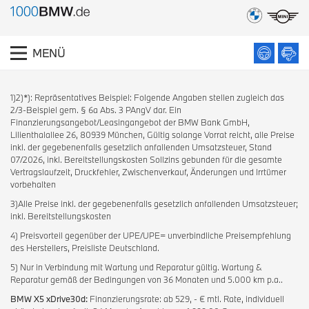
MENÜ
1)2)*): Repräsentatives Beispiel: Folgende Angaben stellen zugleich das
2/3-Beispiel gem. § 6a Abs. 3 PAngV dar. Ein
Finanzierungsangebot/Leasingangebot der BMW Bank GmbH,
Lilienthalallee 26, 80939 München, Gültig solange Vorrat reicht, alle Preise
inkl. der gegebenenfalls gesetzlich anfallenden Umsatzsteuer, Stand
07/2026, inkl. Bereitstellungskosten Sollzins gebunden für die gesamte
Vertragslaufzeit, Druckfehler, Zwischenverkauf, Änderungen und Irrtümer
vorbehalten
3)Alle Preise inkl. der gegebenenfalls gesetzlich anfallenden Umsatzsteuer;
inkl. Bereitstellungskosten
4) Preisvorteil gegenüber der UPE/UPE= unverbindliche Preisempfehlung
des Herstellers, Preisliste Deutschland.
5) Nur in Verbindung mit Wartung und Reparatur gültig. Wartung &
Reparatur gemäß der Bedingungen von 36 Monaten und 5.000 km p.a..
BMW X5 xDrive30d:
Finanzierungsrate: ab 529, - € mtl. Rate, individuell